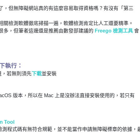
了，但無障礙網站真的有這麼容易取得資格嗎？有沒有
「第三
相關檢測軟體徹底掃描一遍，軟體檢測肯定比人工還要精準。
很多，但筆者這邊還是推薦由數發部建議的
Freego 檢測工具
會
之下執行：
境，若無則須先
下載
並安裝
有 macOS 版本，所以在 Mac 上是沒辦法直接安裝使用的，若只有
n Tool
檢測程式碼有無符合規範，並不能當作申請無障礙標章的依據，