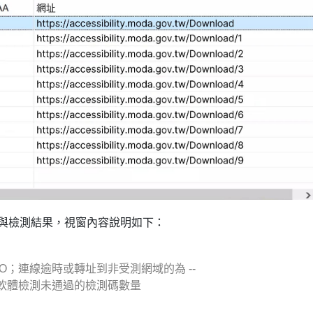
與檢測結果，視窗內容說明
如下：
NO；連線逾時或轉址到
非受測網域的為 --
軟體檢測未通過的檢測
碼數量