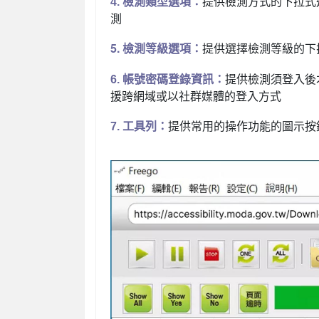
4.
檢測類型選項
：
提供檢測方式的下拉式
測
5.
：
檢測等級選項
提供選擇檢測等級的下拉
6.
帳號密碼登錄資訊
：
提供檢測須登入後
援跨網域或以社群媒體的登入
方式
7.
工具列：
提供常用的操作功能的圖示按