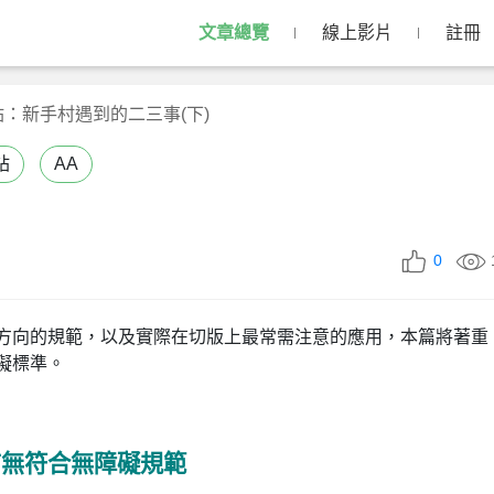
文章總覽
線上影片
註冊
：新手村遇到的二三事(下)
站
AA
0
方向的規範，以及實際在切版上最常需注意的應用，本篇將著重
礙標準。
有無符合無障礙規範