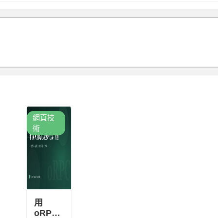
網頁技
術
用
oRPC