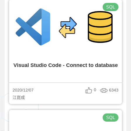
SQL
Visual Studio Code - Connect to database
0
6343
2020/12/07
江崑成
SQL