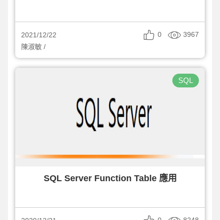
0
3967
2021/12/22
陳淑敏 /
SQL
SQL Server Function Table 應用
0
8248