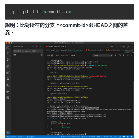
git diff 
<
commit
-
id
>
說明：比對所在的分支上
<commit-id>跟HEAD之間的差
異
．