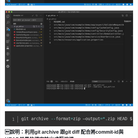
git archive 
--
format
=
zip –output
=
*
.
zip HEAD $
(
g

說明：利用git archive 跟git diff 配合將commit-id與