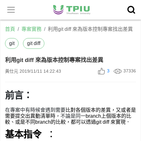
昕力官
產品中心
網
首頁
專案實務
利用git diff 來為版本控制專案找出差異
git
git diff
利用git diff 來為版本控制專案找出差異
3
37336
黃仕元
2019/11/11 14:22:43
前言：
在專案中有時候會遇到需要
比對各個版本的差異
，又或者是
需要提交出異動清單時
，不論是同一
branch
上個版本的比
較
、或是不同
branch
的比較
，都可以透過
git diff
來實現．
基本指令
：