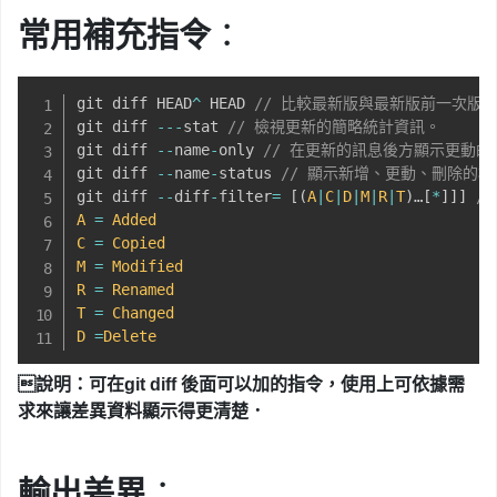
常用補充指令
：
git diff HEAD
^
 HEAD 
// 比較最新版與最新版前一次版
git diff 
--
-
stat 
// 檢視更新的簡略統計資訊。
git diff 
--
name
-
only 
// 在更新的訊息後方顯示更動的
git diff 
--
name
-
status 
// 顯示新增、更動、刪除的
git diff 
--
diff
-
filter
=
[
(
A
|
C
|
D
|
M
|
R
|
T
)
…​
[
*
]
]
]
/
A
=
Added
C
=
Copied
M
=
Modified
R
=
Renamed
T
=
Changed
D
=
Delete

說明：可在git diff 後面可以加的指令，使用上
可依據需
求來
讓差異資料
顯示得更清楚
．
輸出差異
：