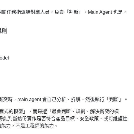
任務指派給對應人員，負責「判斷」。Main Agent 也是，
規則
odel
時，main agent 會自己分析、拆解、然後執行「判斷」。
「最會寫程式的模型」，而是選「最會判斷、規劃、解決衝突的模
得能判斷這份實作是否符合產品目標、安全政策、或可維護性
ead 的能力，不是工程師的能力。