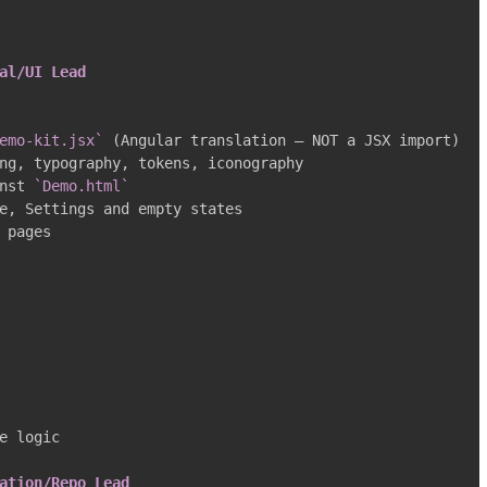
al/UI Lead
emo-kit.jsx`
nst 
`Demo.html`
 pages

e logic

ation/Repo Lead