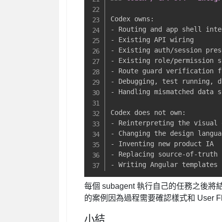
-
-
-
-
-
-
-
 Handling mismatched data s
-
-
-
-
-
 Writing Angular templates​
每個 subagent 執行自己的任務之後將結果
的案例因為過程需要確認樣式和 User Flo
小結