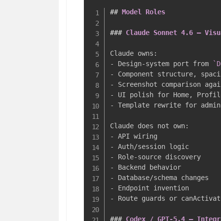
##
 Model Roles
###
 Claude Sonnet 4.6 — Visu
-
 Design-system port from 
`D
-
-
 Screenshot comparison agai
-
-
 Template rewrite for admin
-
-
-
-
-
-
-
 Route guards or canActivat
###
 Codex / GPT-5.4 — Integr