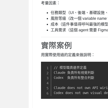
考量因素：
任務類型（UI、後端、基礎設施
風險等級（改一個 variable name 
成本（這件事值得呼叫最強的模
工具需求（這個 agent 需要 Fig
實際案例
用實際使用過的定義來做說明：
// 模型職責邊界定義

Claude 負責所有視覺判斷

Codex  負責所有整合判斷

Claude does not own API wirin
Codex does not own visual de