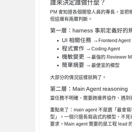
誰來決定誰做什麼？
PM 會知道各個開發人員的專長，並把相關
但這邊有兩層判斷。
第一層：harness 事前定義好的
UI 相關任務 →
Frontend Agent
程式實作 →
Coding Agent
機敏變更 →
最強的 Reviewer M
簡單摘要 →
最便宜的模型
大部分的情況這樣就夠了。
第二層：Main Agent reasoning
當任務不明確、需要跨邊界協作、遇到衝突
重點來了：main agent 不是選
型」。一個只擅長寫函式的模型，不見
要求。Main agent 需要的是工程 l