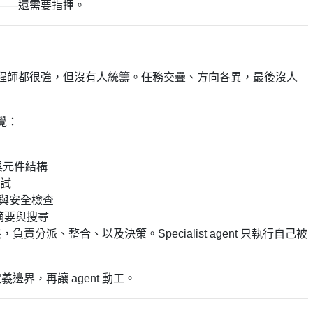
——還需要指揮。
工程師都很強，但沒有人統籌。任務交疊、方向各異，最後沒人
覺：
與元件結構
試
審查與安全檢查
要與搜尋
，負責分派、整合、以及決策。Specialist agent 只執行自己被
義邊界，再讓 agent 動工。