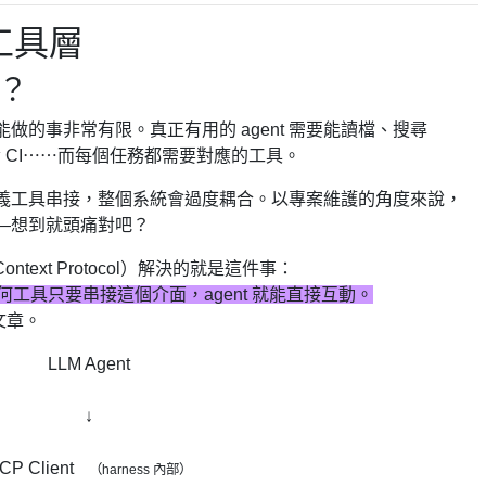
的工具層
通？
它能做的事非常有限。真正有用的 agent 需要能讀檔、搜尋
t、觸發 CI⋯⋯而每個任務都需要對應的工具。
義工具串接，整個系統會過度耦合。以專案維護的角度來說，
—想到就頭痛對吧？
Context Protocol）解決的就是這件事：
工具只要串接這個介面，agent 就能直接互動。
文章
。
LLM Agent
↓
CP Client
（harness 內部）