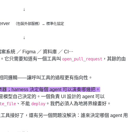
↓
erver
（包裝外部服務）← 標準化協定
↓
 檔案系統 ／ Figma ／ 資料庫 ／ CI⋯
 怎麼運作。它只需要知道有一個工具叫
，其餘的由
open_pull_request
ary 是相同邏輯——讓呼叫工具的過程更有指向性。
 樂器；harness 決定每個 agent 可以演奏哪幾把。
是模型自己決定的。一個負責 UI 設計的 agent 可以
、不能
。我們必須人為地將界線畫好。
te_file
deploy
工具接好了，還有另一個問題沒解決：誰來決定哪個 agent 用