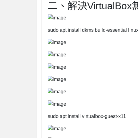
二、解決VirtualB
sudo apt install dkms build-essential lin
sudo apt install virtualbox-guest-x11