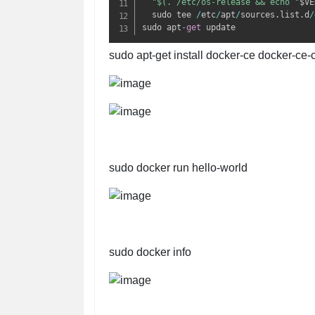
"$(. /etc/os-release && echo "
$VE
  sudo tee 
/
etc
/
apt
/
sources.list.d
/
sudo apt
-
get
 update
sudo apt-get install docker-ce docker-ce-
sudo docker run hello-world
sudo docker info