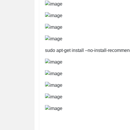
sudo apt-get install
–
no-install-recommen