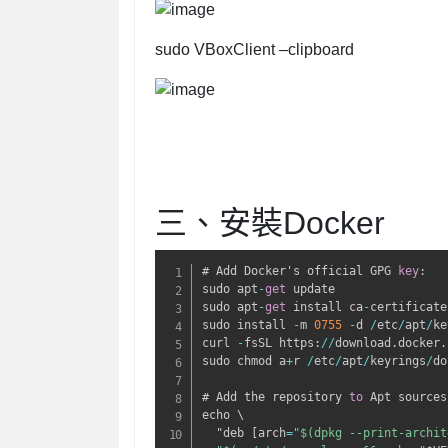
sudo VBoxClient
–
clipboard
三、安裝Docker
# Add Docker's official GPG 
key
:
sudo apt
-
get
 update

sudo apt
-
get
 install ca
-
certificate
sudo install 
-
m 
0755
-
d 
/
etc
/
apt
/
ke
curl 
-
fsSL https
:
/
/
download.docker.
sudo chmod a
+
r 
/
etc
/
apt
/
keyrings
/
do
# Add the repository 
to
 Apt sources
echo \

  "deb [arch
=
"$(dpkg --print-archit