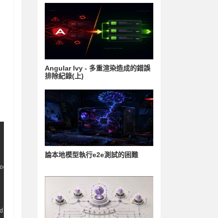
Angular Ivy - 多重渲染造成的錯誤
排除紀錄(上)
論本地模型執行e2e測試的困難
ocker.gpg

d.docker.
com
/
linux
/
ubuntu \
