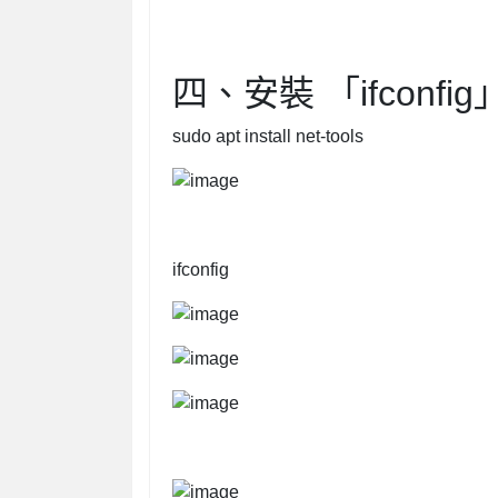
四、安裝 「ifcon
sudo apt install net-tools
ifconfig