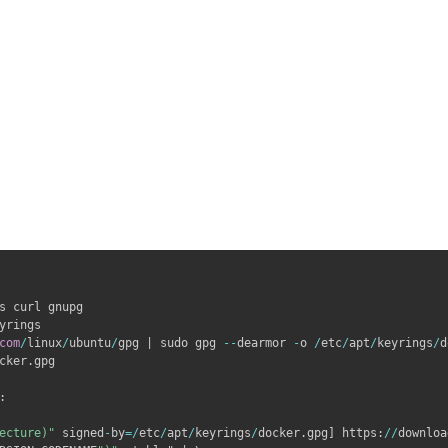
s curl gnupg

yrings

com
/
linux
/
ubuntu
/
gpg | sudo gpg 
-
-
dearmor 
-
o 
/
etc
/
apt
/
keyrings
/
d
cker.gpg

:
ecture)"
 signed
-
by
=
/
etc
/
apt
/
keyrings
/
docker.gpg] https
:
/
/
downloa