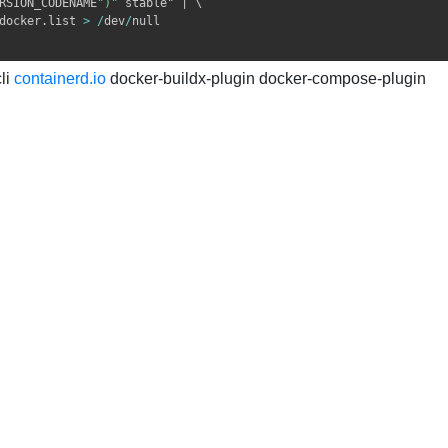
RSION_CODENAME
")"
 stable" | \

docker.list 
>
/
dev
/
null

cli
containerd.io
docker-buildx-plugin docker-compose-plugin