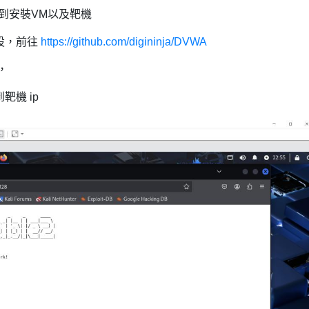
提到安裝VM以及靶機
接架設，前往
https://github.com/digininja/DVWA
，
到靶機 ip