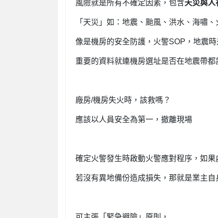
風險就是所有不確定因素，包含
天災與人
「天災」如：地震、颱風、洪水、海嘯、
像是機房的安全防護，火警SOP，地震
重要的資料就連機房選址是否在地震帶都
廠房/機房失火時，該救嗎？
應該以人員安全為第一，撤離現場
確定火警發生時啟動火警應對程序，如果
若沒有異地備份造成損失，那就是業主自
可主張「
緊急避險
」原則，