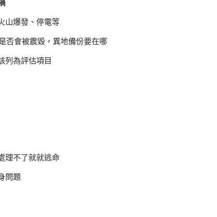
禍
火山爆發、停電等
時是否會被震毀，異地備份要在哪
該列為評估項目
處理不了就就逃命
身問題