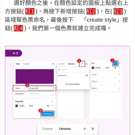
選好顏色之後，在顏色設定的面板上點選右上
方按鈕(
紅1
)
，再按下新增按鈕
(
紅2
)
，在
(
紅3
)
區域幫色票命名，最後按下 「create style」按
鈕
(
紅4
)
，我們第一個色票就建立完成囉。