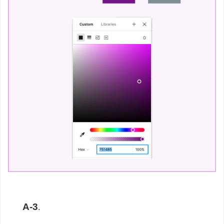
A-3
.