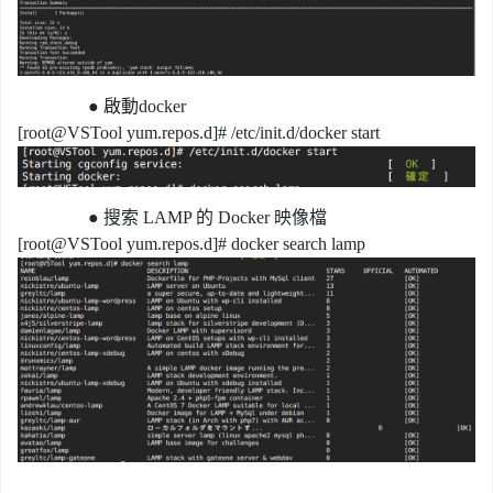
●
啟動docker
[root@VSTool yum.repos.d]# /etc/init.d/docker start
●
搜索 LAMP 的 Docker 映像檔
[root@VSTool yum.repos.d]# docker search lamp