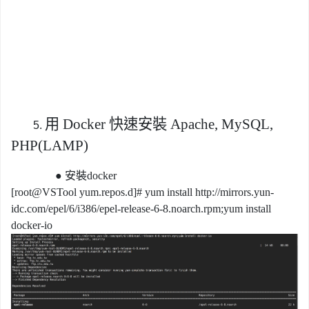
用 Docker 快速安裝 Apache, MySQL,
5.
PHP(LAMP)
●
安裝docker
[root@VSTool yum.repos.d]# yum install http://mirrors.yun-
idc.com/epel/6/i386/epel-release-6-8.noarch.rpm;yum install
docker-io