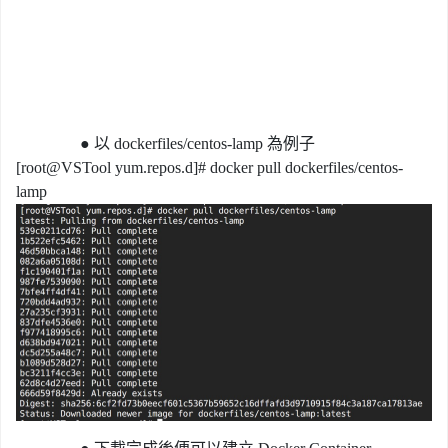
●
以 dockerfiles/centos-lamp 為例子
[root@VSTool yum.repos.d]# docker pull dockerfiles/centos-
lamp