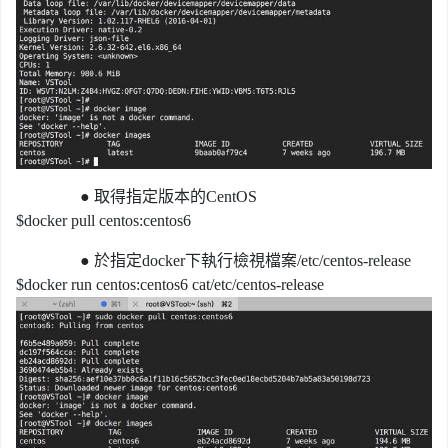
●
取得指定版本的CentOS
$docker pull centos:centos6
●
於指定docker下執行檢視檔案/etc/centos-release
$docker run centos:centos6 cat/etc/centos-release