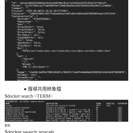
●
搜尋共用映象檔
$docker search <TERM>
ex:
$docker search apaceh