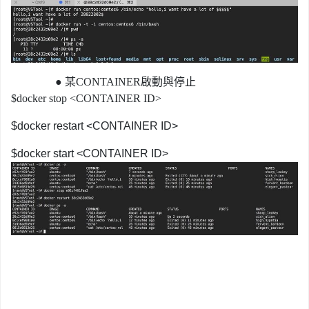
●
某CONTAINER啟動與停止
$docker stop <CONTAINER ID>
$docker restart <CONTAINER ID>
$docker start <CONTAINER ID>