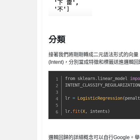
分類
接著我們將剛剛轉成二元語法形式的向量，
(Intent)，分別當成特徵和標籤送進邏輯回歸(Lo
from sklearn
.
linear_model 
imp
INTENT_CLASSIFY_REGULARIZATIO
lr 
=
LogisticRegression
(
penal
                             
lr
.
fit
(
X
,
 intents
)
邏輯回歸的詳細概念可以自行Google