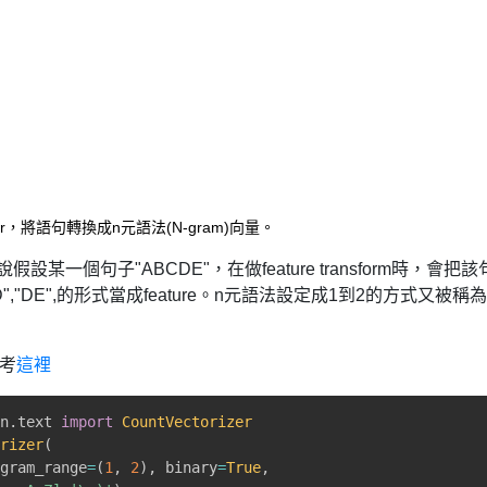
orizer，將語句轉換成n元語法(N-gram)向量。
是說假設某一個句子"ABCDE"，在做feature transform時，會把該
"BC","CD","DE",的形式當成feature。n元語法設定成1到2的方式又被稱為
參考
這裡
on
.
text 
import
CountVectorizer
orizer
(
ngram_range
=
(
1
,
2
)
,
 binary
=
True
,