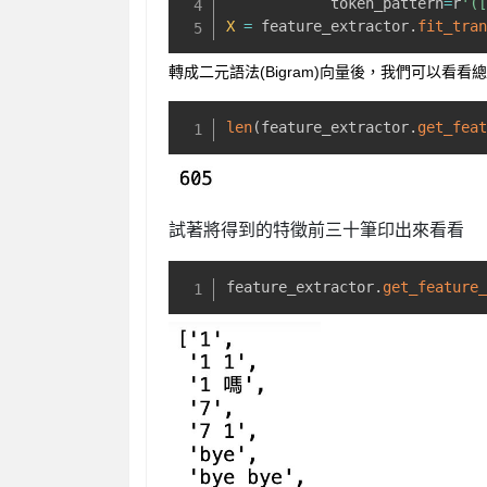
            token_pattern
=
r
'(
X
=
 feature_extractor
.
fit_tra
轉成二元語法(Bigram)向量後，我們可以看
len
(
feature_extractor
.
get_fea
試著將得到的特徵前三十筆印出來看看
feature_extractor
.
get_feature