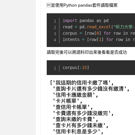
並使用Python pandas套件讀取檔案
import
 pandas as pd

read 
=
 pd
.
read_excel
(
"昕力大學-
corpus 
=
[
row
[
0
]
for
 row in r
intents 
=
[
row
[
1
]
for
 row in 
讀取完後可以將語料印出來後看看是否成功
corpus
[
:
15
]