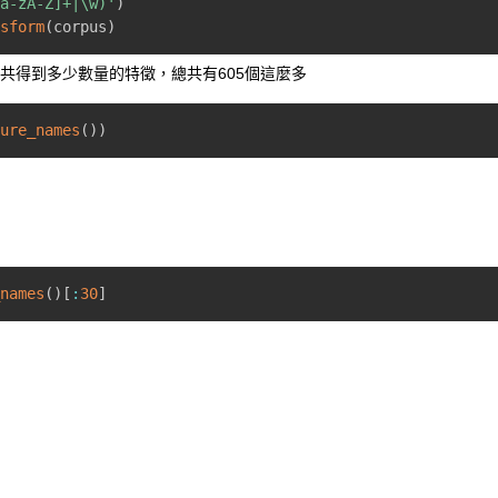
[a-zA-Z]+|\w)'
)
nsform
(
corpus
)
看總共得到多少數量的特徵，總共有605個這麼多
ture_names
(
)
)
_names
(
)
[
:
30
]