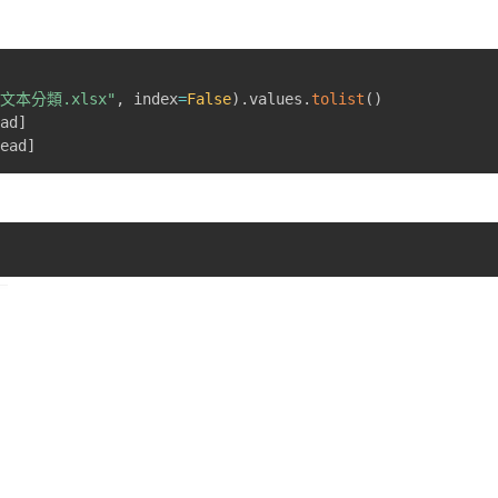
文本分類.xlsx"
,
 index
=
False
)
.
values
.
tolist
(
)
ead
]
read
]