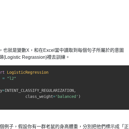
也就是變數X，和在Excel當中讀取到每個句子所屬於的意圖
gistic Regrassion)裡去訓練。
ort
LogisticRegression
N 
=
"l2"
ty
=
INTENT_CLASSIFY_REGULARIZATION
,
            class_weight
=
'balanced'
)
。舉個例子，假設你有一群老鼠的身高體重，分別把他們標示成「正