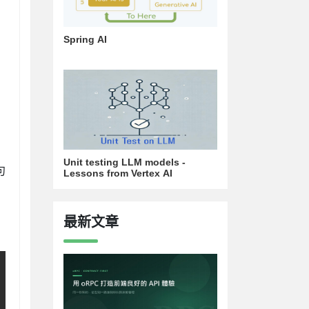
Spring AI
Unit testing LLM models -
句
Lessons from Vertex AI
最新文章