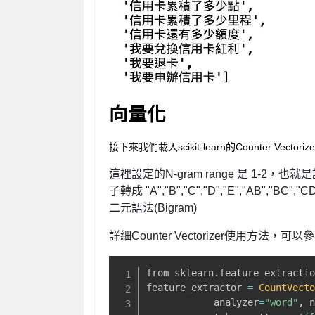
向量化
接下來我們載入scikit-learn的Counter Vect
這裡設定的N-gram range 是 1-2，也就
子轉成 "A","B","C","D","E","AB",
二元語法(Bigram)
詳細Counter Vectorizer使用方法，可以
from sklearn
.
feature_extracti
feature_extractor 
=
CountVect
            analyzer
=
"word"
,
 