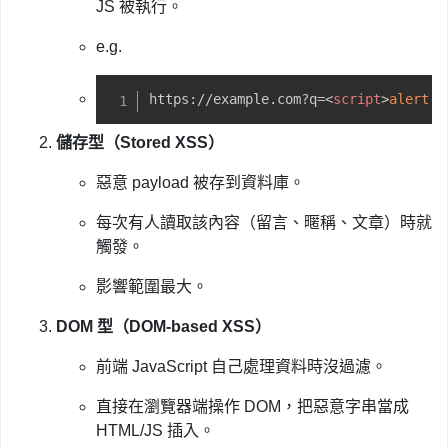
JS 被執行。
e.g.
https://example.com?q=
<
script
>
alert
(
1
儲存型（Stored XSS）
惡意 payload 被存到資料庫。
每次有人讀取該內容（留言、暱稱、文章）時就
觸發。
影響範圍最大。
DOM 型（DOM-based XSS）
前端 JavaScript 自己處理資料時沒過濾。
直接在瀏覽器端操作 DOM，把惡意字串當成
HTML/JS 插入。