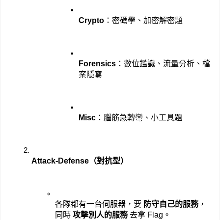
Crypto
：密碼學、加密解密題
Forensics
：數位鑑識、流量分析、檔
案隱寫
Misc
：腦筋急轉彎、小工具題
Attack-Defense（對抗型）
各隊都有一台伺服器，要 
防守自己的服務
，
同時 
攻擊別人的服務
 去拿 Flag。