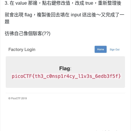
3. 在 value 那邊，點右鍵修改值，改成 true，重新整理後
就會出現 flag，複製後回去填在 input 送出後～又完成了一
題
彷彿自己像個駭客(??)