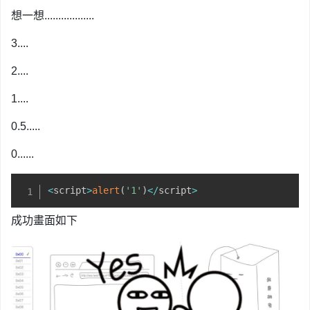
想一想..................
3....
2....
1....
0.5.....
0......
<
script
>
alert
(
'1'
)
<
/
script
>
成功畫面如下