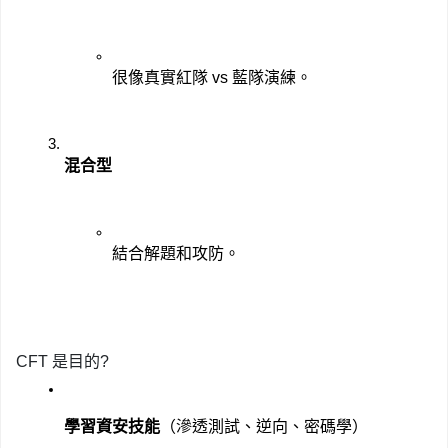
很像真實紅隊 vs 藍隊演練。
混合型
結合解題和攻防。
CFT 是目的?
學習資安技能
（滲透測試、逆向、密碼學）