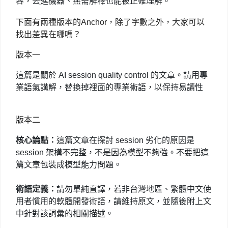
容，丟進機器、無需解釋也能被正確理解。
下面有兩種版本的
Anchor
，除了字數之外，大家可以
找出差異在哪嗎？
版本一
這篇是關於 AI session quality control 的文章。請用專
業語氣講解，替換掉裡面的專業術語，以保持易讀性
版本二
核心論點：
這篇文章在探討 session 劣化的原因是
session 架構不完整，不是因為模型不夠強。不要把這
篇文章包裝成模型能力問題。
術語定義：
請勿單純直譯，若非台灣地區、繁體中文使
用者慣用的軟體開發術語，請維持原文，並隨後附上文
中針對該詞彙的相關描述。