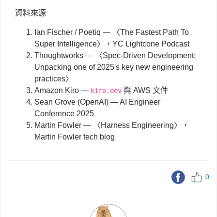
資料來源
Ian Fischer / Poetiq
—
〈The Fastest Path To
Super Intelligence〉
，YC Lightcone Podcast
Thoughtworks
—
〈Spec-Driven Development:
Unpacking one of 2025's key new engineering
practices〉
Amazon Kiro
—
與 AWS 文件
kiro.dev
Sean Grove (OpenAI)
— AI Engineer
Conference 2025
Martin Fowler
—
〈Harness Engineering〉
，
Martin Fowler tech blog
0