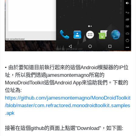
•
由於要知道目前執行起來的這個
Android
模擬器的
IP
位
址，所以我們透過
jamesmontemagno
所寫的
MonoDroidToolkit
這個
Android App
來協助我們
。下載的
位址為
:
https://github.com/jamesmontemagno/MonoDroidToolkit
/blob/master/com.refractored.monodroidtoolkit.samples
.apk
接著在這個
github
的頁面上點選
”
Download
”
，如下圖
: