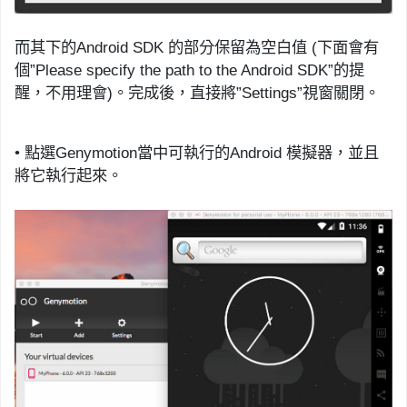
而其下的
Android SDK
的部分保留為空白值
(
下面會有
個
”
Please specify the path to the
Android SDK”
的提
醒，不用理會
)
。完成後，直接將
”
Settings
”
視窗關閉。
•
點選
Genymotion
當中可執行的
Android
模擬器，並且
將它執行起來。