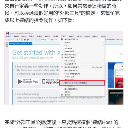
來自行定義一些動作。所以，如果常需要這樣做的時
候，可以透過這個
好用的
”
外部工具
”
的設定，來
幫忙
完
成以上連結的
指令
動作，如下圖
:
完成
”
外部工具
”
的設定後，只要點選這個
”
連結
Host
的