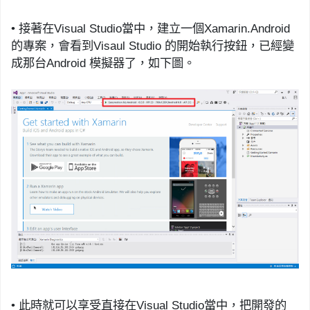
•
接著在
Visual Studio
當中，建立一個
Xamarin.Android
的專案，會看到
Visaul
Studio
的開始執行按鈕，已經變
成那台
Android
模擬器了，
如下圖。
•
此時就可以享受直接在
Visual Studio
當中，把開發的