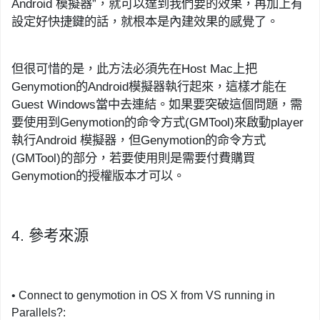
Android
模擬器
”
，就可以達到我們要的效果，再加上有
設定
好
快捷鍵的話，就根本是內建效果的感覺了。
但很可惜的是，此方法必須先
在
Host Mac
上
把
Genymotion
的
Android
模擬器執行起來，這樣才能在
Guest Windows
當中去連結。如果要突破這
個問題
，需
要使用到
Genymotion
的
命令
方式
(
GMTool
)
來
啟動
player
執行
Android
模擬器，但
Genymotion
的命令方式
(
GMTool
)
的部分
，若要使用則
是需要付費購買
Genymotion
的授權版本才可以。
4.
參考來源
•
Connect to
genymotion
in OS X from VS running in
Parallels?
: