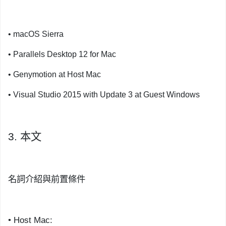
•
macOS Sierra
•
Parallels Desktop 12 for Mac
•
Genymotion at Host Mac
•
Visual Studio 2015 with Update 3 at Guest Windows
3.
本文
名詞介紹
與前置條件
•
Host Mac
: