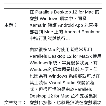
在
Parallels Desktop 12 for Mac
的
虛擬
Windows
環境中，開發
主題
：
Xamarin
時讓
Android App
能直接
部署到
Mac
上的
Android Emulator
中進行測試與執行
…
由於很多
Mac
的使用者通常都用
Parallels Desktop 12 for Mac
來使用
Windows
系統，畢竟很多狀況下有
Windows
的環境還是比較方便。但
也因為有
Windows
系統那就可以在
其上裝個
Visual Studio
來開發程
式，但很可惜的是由於
Parallels
Desktop 12 for Mac
並不支援巢狀
文章簡介
：
虛擬化技術，也就是無法在虛擬環境