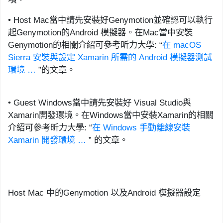
•
Hos
t
Ma
c
當中請先安裝好
Genymotion
並確認可以執行
起
Genymotion
的
Android
模擬器。
在
Mac
當中安裝
Genymotion
的相關介紹可參考昕力大學
:
“
在
macOS
Sierra
安裝與設定
Xamarin
所需的
Android
模擬器測試
環境
…
”
的文章。
•
G
uest Windows
當中請先安裝好
Visual Studio
與
Xamarin
開發環境。在
Windo
ws
當中安裝
Xamarin
的相關
介紹可參考昕力大學
:
“
在
Windows
手動離線安裝
Xamarin
開發環境
…
”
的文章。
Host Mac
中的
Genymotion
以及
Android
模擬器設定