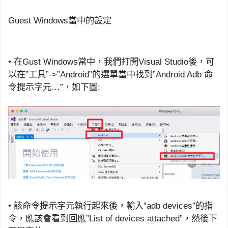
Guest Windows
當中的設定
•
在
Gust Windows
當中，我們打開
Visual Studio
後，可
以在
”
工具
”
->
”
Android
”
的選單當中找到
”
Android
Adb
命
令提示字元
…”
，如下圖
:
•
該命令提示字元
執行起來後
，輸入
”
adb
devices”
的指
令，應該會看到回應
”
List of devices attached
”
，
然後下