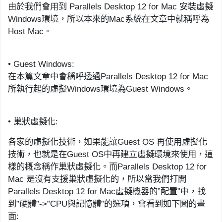
由於我們會用到
Parallels Desktop 12 for Mac
安裝虛擬
Windows
環境，所以本來的
Mac
系統在文章中就稱呼為
Host Mac
。
•
Guest Windows
:
在
本篇
文章中
會
稱呼透過
Parallels Desktop 12 for Mac
所執行起的虛擬
Windows
環境
為
Gu
est Windows
。
•
巢狀虛擬化
:
各
家的
虛擬化技術
，如果能讓
Guest OS
再使用虛擬化
技術，
也就是
在
Guest OS
中再建立虛擬環境
來使用
，這
樣的概念稱作巢狀虛擬化。而
Parallels Desktop 12 for
Mac
是沒有支援巢狀虛擬化的，
所以當我們
打開
Parallels Desktop 12 for Mac
虛擬機器的
”
配置
”
中，找
到
”
硬體
”->”
CPU
與記憶體
”
的選項
，會看到如下圖的畫
面
: