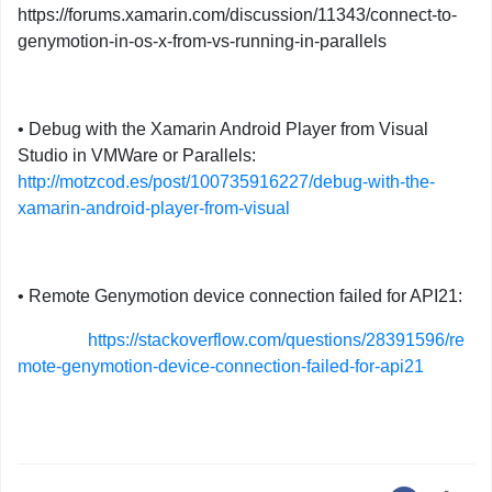
https://forums.xamarin.com/discussion/11343/connect-to-
genymotion-in-os-x-from-vs-running-in-parallels
•
Debug with the
Xamarin
Android Player from Visual
Studio in VMWare or Parallels
:
http://motzcod.es/post/100735916227/debug-with-the-
xamarin-android-player-from-visual
•
Remote
Genymotion
device connection failed for API21
:
https://stackoverflow.com/questions/28391596/re
mote-genymotion-device-connection-failed-for-api21