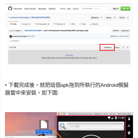
•
下載完成後，就把這個
apk
拖到所執行的
Android
模擬
器當中來安裝，如下圖
: