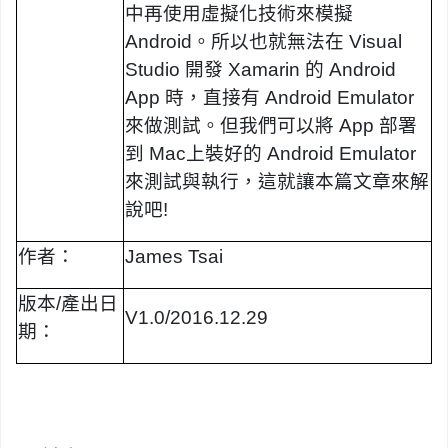
中再使用虛擬化技術來模擬
Android
。所以也就無法在
Visual
Studio
開發
Xamarin
的
Android
App
時，直
接有
Android Emulator
來做測試。但我們可以將
App
部署
到
Mac
上裝好的
Android Emulator
來測試與執行，這就讓本篇文章來解
說吧
!
作者
：
James Tsai
版本
/
產出日
V1.0/
201
6.
1
2
.
2
9
期
：