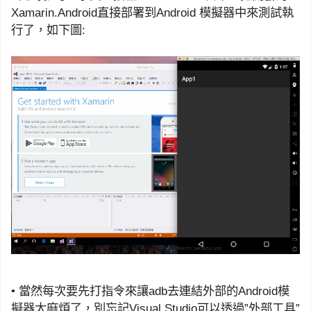
Xamarin.Android
直接部署到
Android
模擬器中來測試執
行了，如下圖
:
•
當然每次要
先
打指令來讓
adb
去連結外部的
Android
模
擬器太麻煩了，別忘記
Visual Studio
可以
透過
”
外部工具
”