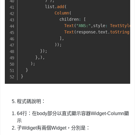
)
)
;
          list
.
add
(
Column
(
                children
:
[
Text
(
"ANS:"
,
style
:
TextStyle
(
Text
(
response
.
text
.
toString
(
)
]
,
)
)
;
}
)
;
}
,
)
,
)
;
}
}
程式碼說明：
64行：在body部分以直式顯示容器Widget-Column顯
示
子Wdiget有兩個Widget，分別是：