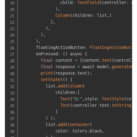
                child
:
TextField
(
controller
:
 co
)
,
Column
(
children
:
 list
,
)
]
,
)
,
)
,
)
,
      floatingActionButton
:
FloatingActionButto
      onPressed
:
(
)
 async 
{
final
 content 
=
[
Content
.
text
(
controlle
final
 response 
=
 await model
.
generateCo
print
(
response
.
text
)
;
setState
(
(
)
{
          list
.
add
(
Column
(
              children
:
[
Text
(
"Q:"
,
style
:
TextStyle
(
colo
Text
(
controller
.
text
.
toString
(
)
]
)
)
;
          list
.
add
(
Container
(
              color
:
 Colors
.
black
,