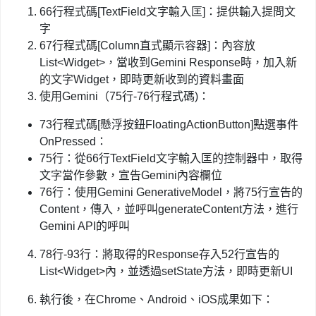
66行程式碼[TextField文字輸入匡]：提供輸入提問文
字
67行程式碼[Column直式顯示容器]：內容放
List<Widget>，當收到Gemini Response時，加入新
的文字Widget，即時更新收到的資料畫面
使用Gemini（75行-76行程式碼)：
73行程式碼[懸浮按鈕FloatingActionButton]點選事件
OnPressed：
75行：從66行TextField文字輸入匡的控制器中，取得
文字當作參數，宣告Gemini內容欄位
76行：使用Gemini GenerativeModel，將75行宣告的
Content，傳入，並呼叫generateContent方法，進行
Gemini API的呼叫
78行-93行：將取得的Response存入52行宣告的
List<Widget>內，並透過setState方法，即時更新UI
執行後，在Chrome、Android、iOS成果如下：