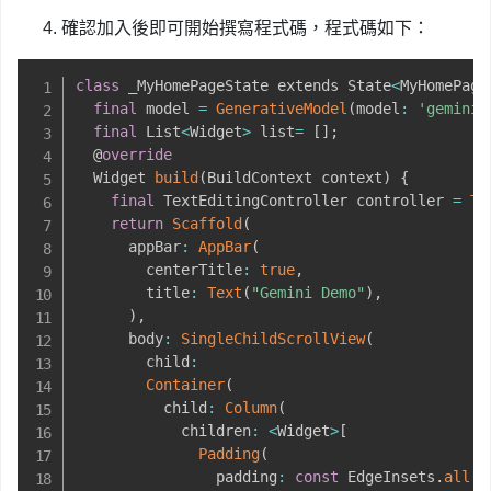
確認加入後即可開始撰寫程式碼，程式碼如下：
class
 _MyHomePageState extends State
<
MyHomePage
final
 model 
=
GenerativeModel
(
model
:
'gemini-
final
 List
<
Widget
>
 list
=
[
]
;
  @
override
  Widget 
build
(
BuildContext context
)
{
final
 TextEditingController controller 
=
Te
return
Scaffold
(
      appBar
:
AppBar
(
        centerTitle
:
true
,
        title
:
Text
(
"Gemini Demo"
)
,
)
,
      body
:
SingleChildScrollView
(
        child
:
Container
(
          child
:
Column
(
            children
:
<
Widget
>
[
Padding
(
                padding
:
const
 EdgeInsets
.
all
(
2