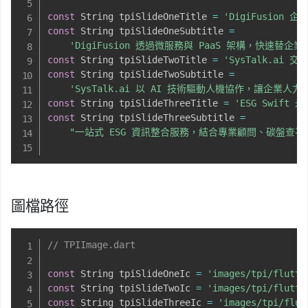
const
 String tpiSlideOneTitle 
=
'DigiFusion 
const
 String tpiSlideOneSubtitle 
=
'DigiFusion 透過微服務與 PaaS 架構，快
const
 String tpiSlideTwoTitle 
=
'SysTalk.ai 
const
 String tpiSlideTwoSubtitle 
=
'SysTalk.ai 以 AI 技術驅動人機協作，讓企
const
 String tpiSlideThreeTitle 
=
'ESG Swift
const
 String tpiSlideThreeSubtitle 
=
"一站式 ESG 資訊整合服務，結合專業顧問、碳盤查平
圖檔路徑
// TPIImage.dart
const
 String tpiSlideOneIc 
=
'images/tpi/flutte
const
 String tpiSlideTwoIc 
=
'images/tpi/flutte
const
 String tpiSlideThreeIc 
=
'images/tpi/flut