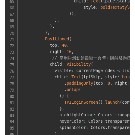
                      child
:
Text
(
tpiGetStarted
                          style
:
boldTextStyle
(
)
)
,
]
,
)
,
)
,
Positioned
(
            top
:
40
,
            right
:
16
,
// 當用戶滑動到最後一頁時，隱藏略過按
            child
:
Visibility
(
              visible
:
 currentPageIndex 
<
 list
.
              child
:
Text
(
tpiSkip
,
 style
:
boldT
.
paddingOnly
(
top
:
8
,
 right
:
8
.
onTap
(
(
)
{
TPILoginScreen
(
)
.
launch
(
conte
}
,
                highlightColor
:
 Colors
.
transpar
                hoverColor
:
 Colors
.
transparent
,
                splashColor
:
 Colors
.
transparent
)
,