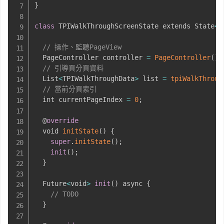
}
class
 TPIWalkThroughScreenState extends State
<
T
// 操作、監聽PageView
  PageController controller 
=
PageController
(
)
;
// 引導頁分頁資料
  List
<
TPIWalkThroughData
>
 list 
=
tpiWalkThroug
// 當前分頁索引
  int currentPageIndex 
=
0
;
  @
override
  void 
initState
(
)
{
super
.
initState
(
)
;
init
(
)
;
}
  Future
<
void
>
init
(
)
 async 
{
// TODO
}