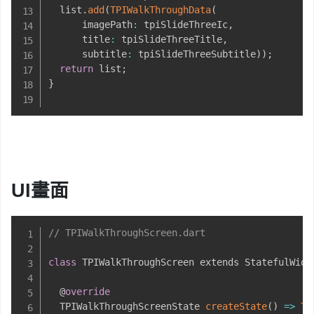
  list
.
add
(
TPIWalkThroughData
(
      imagePath
:
 tpiSlideThreeIc
,
      title
:
 tpiSlideThreeTitle
,
      subtitle
:
 tpiSlideThreeSubtitle
)
)
;
return
 list
;
}
UI畫面
// TPIWalkThroughScreen.dart
class
 TPIWalkThroughScreen extends StatefulWidg
  @
override
  TPIWalkThroughScreenState 
createState
(
)
=
>
TP