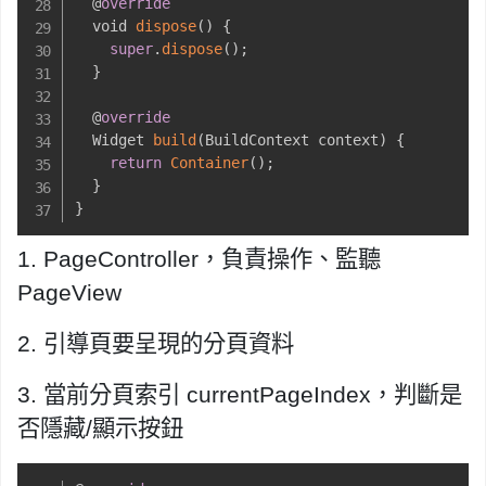
  @
override
  void 
dispose
(
)
{
super
.
dispose
(
)
;
}
  @
override
  Widget 
build
(
BuildContext context
)
{
return
Container
(
)
;
}
}
1. Page
Controller，
負責操作、監聽
PageView
2. 引導頁要呈現的分頁資料
3. 當前分頁索引 currentPageIndex，判斷是
否隱藏/顯示按鈕