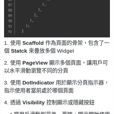
)
,
)
,
]
,
)
,
)
;
}
1. 使用
Scaffold
作為頁面的骨架，包含了一
個
Statck
來疊放多個 Widget
2. 使用
PageView
顯示多個頁面，讓用戶可
以水平滑動瀏覽不同的分頁
3.
使用
DotIndicator
用於顯示分頁指示器，
指示使用者當前處於哪個頁面
4. 透過
Visibility
控制顯示或隱藏按鈕