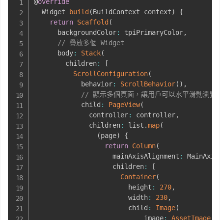
@
override
  Widget 
build
(
BuildContext context
)
{
return
Scaffold
(
      backgroundColor
:
 tpiPrimaryColor
,
// 疊放多個 Widget
      body
:
Stack
(
        children
:
[
ScrollConfiguration
(
            behavior
:
ScrollBehavior
(
)
,
// 顯示多個頁面，讓用戶可以水平滑動瀏覽
            child
:
PageView
(
              controller
:
 controller
,
              children
:
 list
.
map
(
(
page
)
{
return
Column
(
                    mainAxisAlignment
:
 MainAxis
                    children
:
[
Container
(
                        height
:
270
,
                        width
:
230
,
                        child
:
Image
(
                            image
:
AssetImage
(
p