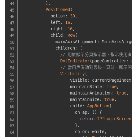
)
,
Positioned
(
            bottom
:
30
,
            left
:
16
,
            right
:
16
,
            child
:
Row
(
              mainAxisAlignment
:
 MainAxisAlignm
              children
:
[
// 用於顯示分頁指示器，指示使用者
DotIndicator
(
pageController
:
 co
// 當用戶滑動到最後一頁時，顯示開
Visibility
(
                    visible
:
 currentPageIndex 
=
                    maintainState
:
true
,
                    maintainAnimation
:
true
,
                    maintainSize
:
true
,
                    child
:
AppButton
(
                      onTap
:
(
)
{
return
TPILoginScreen
(
)
}
,
                      color
:
 white
,