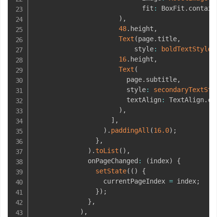
                            fit
:
 BoxFit
.
contain
)
,
48
.
height
,
Text
(
page
.
title
,
                          style
:
boldTextStyle
(
16
.
height
,
Text
(
                        page
.
subtitle
,
                        style
:
secondaryTextSty
                        textAlign
:
 TextAlign
.
ce
)
,
]
,
)
.
paddingAll
(
16.0
)
;
}
,
)
.
toList
(
)
,
              onPageChanged
:
(
index
)
{
setState
(
(
)
{
                  currentPageIndex 
=
 index
;
}
)
;
}
,
)
,