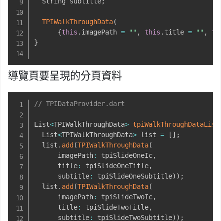
  String subtitle
;
TPIWalkThroughData
(
{
this
.
imagePath 
=
""
,
this
.
title 
=
""
,
th
}
導覽頁要呈現的分頁資料
// TPIDataProvider.dart
List
<
TPIWalkThroughData
>
tpiWalkThroughDataList
  List
<
TPIWalkThroughData
>
 list 
=
[
]
;
  list
.
add
(
TPIWalkThroughData
(
      imagePath
:
 tpiSlideOneIc
,
      title
:
 tpiSlideOneTitle
,
      subtitle
:
 tpiSlideOneSubtitle
)
)
;
  list
.
add
(
TPIWalkThroughData
(
      imagePath
:
 tpiSlideTwoIc
,
      title
:
 tpiSlideTwoTitle
,
      subtitle
:
 tpiSlideTwoSubtitle
)
)
;