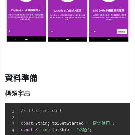
資料準備
標題字串
// TPIString.dart
const
 String tpiGetStarted 
=
'開始使用'
;
const
 String tpiSkip 
=
'略過'
;