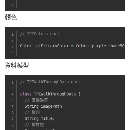
顏色
// TPIColors.dart
Color tpiPrimaryColor 
=
 Colors
.
purple
.
shade500
;
資料模型
// TPIWalkThroughData.dart
class
 TPIWalkThroughData 
{
// 圖檔路徑
  String imagePath
;
// 標題
  String title
;
// 副標題