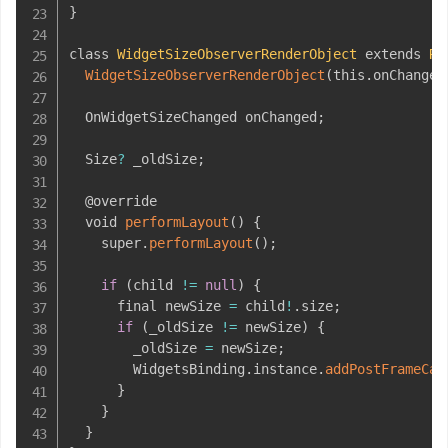
}
class 
WidgetSizeObserverRenderObject
 extends 
Re
WidgetSizeObserverRenderObject
(
this
.
onChanged
  OnWidgetSizeChanged onChanged
;
  Size
?
 _oldSize
;
  @override

  void 
performLayout
(
)
{
    super
.
performLayout
(
)
;
if
(
child 
!=
null
)
{
      final newSize 
=
 child
!
.
size
;
if
(
_oldSize 
!=
 newSize
)
{
        _oldSize 
=
 newSize
;
        WidgetsBinding
.
instance
.
addPostFrameCal
}
}
}