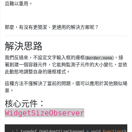
且難以重用。
那麼，有沒有更簡潔、更通用的解決方案呢？
解決思路
我們反過來，不設定文字輸入框的邊框(
)，接
Border.none
著創建一個容器元件，它能夠監測子元件的大小變化，並依
此動態地調整自身的邊框樣式。
這種方法不僅解決了當前的問題，還可以應用於其他類似場
景。
核心元件：
WidgetSizeObserver
typedef OnWidgetSizeChanged 
=
 void 
Function
(
Siz