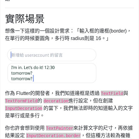
實際場景
想像一下這樣的一個設計需求：「輸入框的邊框(border)，
在單行的時候要圓角，多行時 radius則是 16。」
作為 Flutter的開發者，我們知道邊框是透過
與
TextField
的
進行設定，但在創建
TextFormField
decoration
的當下，我們無法即時的知道輸入的文字
InputDecoration
是單行或是多行。
你也許會想到使用
來計算文字的尺寸，再依據
TextPainter
結果設定
，但這種方法較為複雜
InputDecoration.border