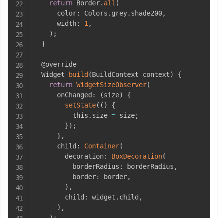
return
 Border
.
all
(
      color
:
 Colors
.
grey
.
shade200
,
      width
:
1
,
)
;
}
  @override

  Widget 
build
(
BuildContext context
)
{
return
WidgetSizeObserver
(
      onChanged
:
(
size
)
{
setState
(
(
)
{
          this
.
size 
=
 size
;
}
)
;
}
,
      child
:
Container
(
        decoration
:
BoxDecoration
(
          borderRadius
:
 borderRadius
,
          border
:
 border
,
)
,
        child
:
 widget
.
child
,
)
,
)
;