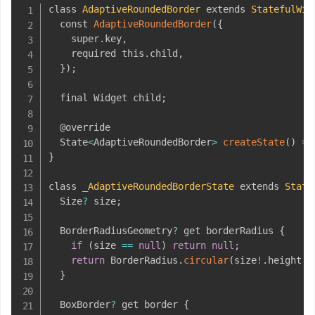
class 
AdaptiveRoundedBorder
 extends 
StatefulWid
  const 
AdaptiveRoundedBorder
(
{
    super
.
key
,
    required this
.
child
,
}
)
;
  final Widget child
;
  @override

  State
<
AdaptiveRoundedBorder
>
createState
(
)
=
>
}
class 
_AdaptiveRoundedBorderState
 extends 
State
  Size
?
 size
;
  BorderRadiusGeometry
?
 get borderRadius 
{
if
(
size 
==
null
)
return
null
;
return
 BorderRadius
.
circular
(
size
!
.
height 
<
}
  BoxBorder
?
 get border 
{