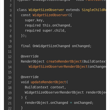
class 
WidgetSizeObserver
 extends 
SingleChildRen
  const 
WidgetSizeObserver
(
{
    super
.
key
,
    required this
.
onChanged
,
    required super
.
child
,
}
)
;
  final OnWidgetSizeChanged onChanged
;
  @override

  RenderObject 
createRenderObject
(
BuildContext 
WidgetSizeObserverRenderObject
(
onChanged
)
  @override

  void 
updateRenderObject
(
    BuildContext context
,
    WidgetSizeObserverRenderObject renderObject
)
{
    renderObject
.
onChanged 
=
 onChanged
;
}