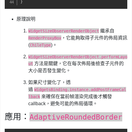
}
原理說明
繼承自
WidgetSizeObserverRenderObject
，它能夠取得子元件的佈局資訊
RenderProxyBox
(
)。
ChileType
WidgetSizeObserverRenderObject.performLayo
方法是關鍵，它在每次佈局後檢查子元件的
ut
大小是否發生變化。
如果尺寸變化了，透
過
WidgetsBinding.instance.addPostFrameCal
來確保在當前幀渲染完成後才觸發
lback
callback，避免可能的佈局循環。
應用：
AdaptiveRoundedBorder