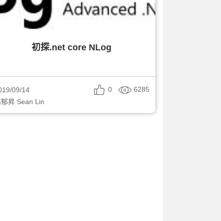
初探.net core NLog
0
6285
019/09/14
郁昇 Sean Lin