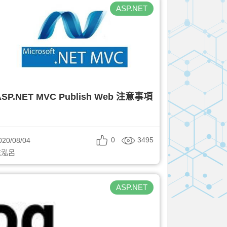
ASP.NET
ASP.NET MVC Publish Web 注意事項
0
3495
020/08/04
志泓呂
ASP.NET