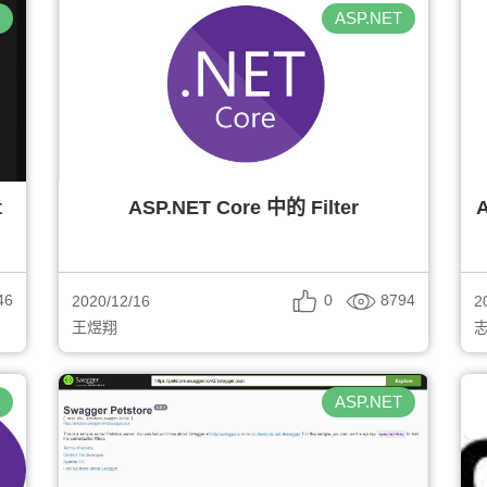
T
ASP.NET
t
ASP.NET Core 中的 Filter
46
0
8794
2020/12/16
2
王煜翔
T
ASP.NET