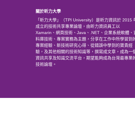
關於昕力大學
「昕力大學」（TPI University）是昕力資訊於 2015 
成立的技術共享專業論壇，由昕力資訊員工以
Xamarin、網頁技術、Java、.NET、企業系統軟體、
料庫技術、專案實務為主題，分享在工作中所學習到
專案經驗、新技術研究心得、從錯誤中學到的寶貴經
驗，及其他相關的技術知識等，撰寫成文章，成為一
資訊共享及知識交流平台，期望能夠成為台灣最專業
技術論壇。