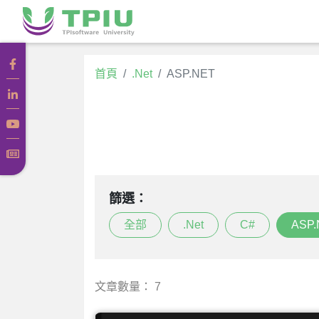
首頁
.Net
ASP.NET
篩選：
全部
.Net
C#
ASP.
文章數量：
7