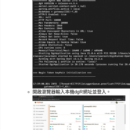
開啟瀏覽器輸入本機dgR網址並登入。