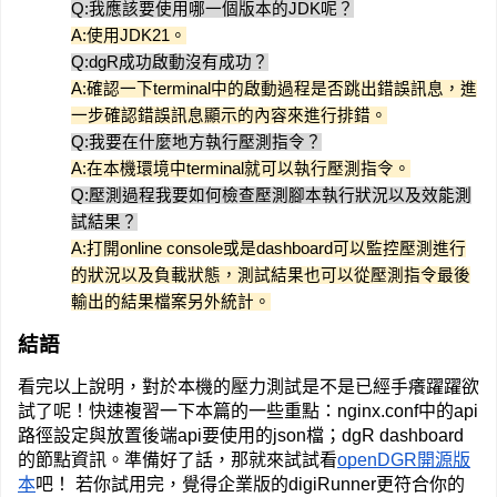
Q:我應該要使用哪一個版本的JDK呢？
A:使用JDK21。
Q:dgR成功啟動沒有成功？
A:確認一下terminal中的啟動過程是否跳出錯誤訊息，進
一步確認錯誤訊息顯示的內容來進行排錯。
Q:我要在什麼地方執行壓測指令？
A:在本機環境中terminal就可以執行壓測指令。
Q:壓測過程我要如何檢查壓測腳本執行狀況以及效能測
試結果？
A:打開online console或是dashboard可以監控壓測進行
的狀況以及負載狀態，測試結果也可以從壓測指令最後
輸出的結果檔案另外統計。
結語
看完以上說明，對於本機的壓力測試是不是已經手癢躍躍欲
試了呢！快速複習一下本篇的一些重點：nginx.conf中的api
路徑設定與放置後端api要使用的json檔；dgR dashboard
的節點資訊。準備好了話，那就來試試看
openDGR開源版
本
吧！ 若你試用完，覺得企業版的digiRunner更符合你的