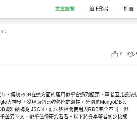
文章總覽
線上影片
註冊
dra
0
存，傳統RDB在這方面的運用似乎會遇到瓶頸，筆者因此設法
ogle大神後，發現兩個比較熱門的選擇，分別是MongoDB與
goDB資料結構為 JSON，語法與相關使用與RDB完全不同，但
RDB似乎差異不大，似乎值得研究看看。以下將分享筆者初步接觸