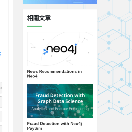
相關文章
影
News Recommendations in
Neo4j
ources.list.d/cassandra.sources.list
Fraud Detection with Neo4j -
PaySim