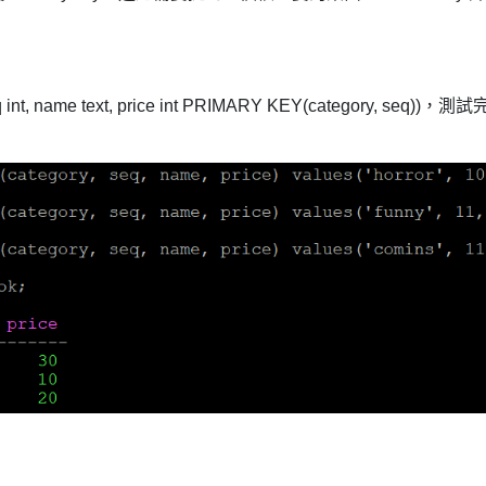
seq int, name text, price int PRIMARY KEY(category, seq))，測試