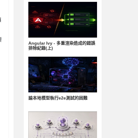
讓
要
Angular Ivy - 多重渲染造成的錯誤
排除紀錄(上)
論本地模型執行e2e測試的困難