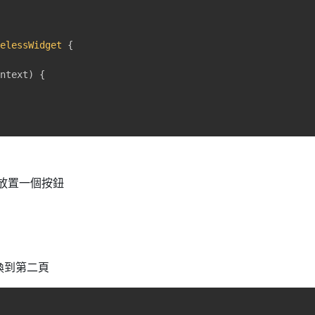
telessWidget
{
ontext
)
{
放置一個按鈕
切換到第二頁