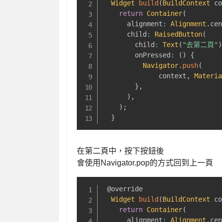
Widget
build
(
BuildContext
 c
return
Container
(
      alignment
:
Alignment
.
ce
      child
:
RaisedButton
(
        child
:
Text
(
"去第二頁"
        onPressed
:
(
)
{
Navigator
.
push
(
              context
,
Materi
}
,
)
,
)
;
}
在第二頁中，按下按鈕後
會使用Navigator.pop的方式回到上一頁
@override
Widget
build
(
BuildContext
 c
return
Container
(
      alignment
:
Alignment
.
ce