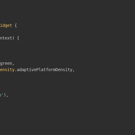
Widget
{
ontext
)
{
.
green
,
Density
.
adaptivePlatformDensity
,
o'
)
,