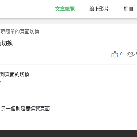
文章總覽
線上影片
註冊
構-實現簡單的頁面切換
面切換
0
要用到頁面的切換，
。
，另一個則是要巡覽頁面