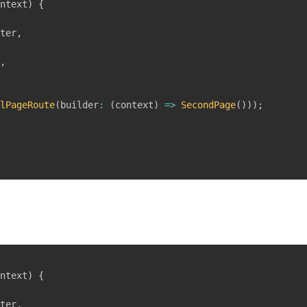
ontext
)
{
nter
,
)
,
alPageRoute
(
builder
:
(
context
)
=
>
SecondPage
(
)
)
)
;
ontext
)
{
nter
,