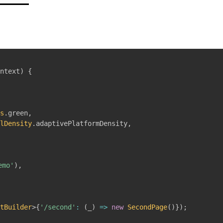
ontext
)
{
rs
.
green
,
alDensity
.
adaptivePlatformDensity
,
mo'
)
,
etBuilder
>
{
'/second'
:
(
_
)
=
>
new
SecondPage
(
)
}
)
;