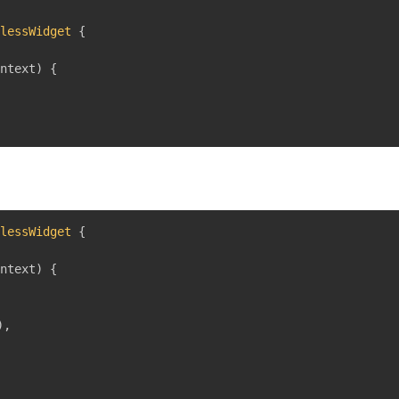
elessWidget
{
ontext
)
{
elessWidget
{
ontext
)
{
)
,