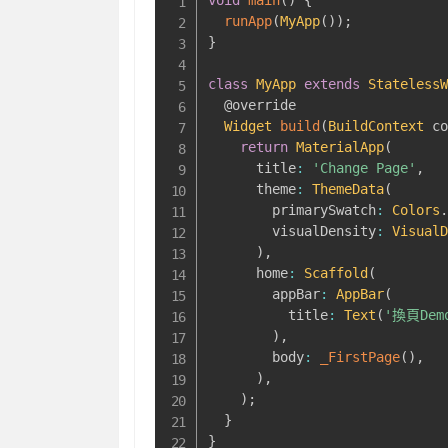
void
main
(
)
{
runApp
(
MyApp
(
)
)
;
}
class
MyApp
extends
Stateless
@override
Widget
build
(
BuildContext
 c
return
MaterialApp
(
      title
:
'Change Page'
,
      theme
:
ThemeData
(
        primarySwatch
:
Colors
        visualDensity
:
Visual
)
,
      home
:
Scaffold
(
        appBar
:
AppBar
(
          title
:
Text
(
'換頁Dem
)
,
        body
:
_FirstPage
(
)
,
)
,
)
;
}
}