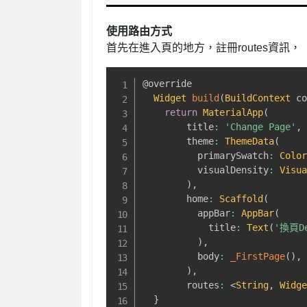
使用路由方式
首先在進入頁的地方，註冊routes資訊，
@override
Widget
build
(
BuildContext
 c
return
MaterialApp
(
        title
:
'Change Page'
,
        theme
:
ThemeData
(
          primarySwatch
:
Colo
          visualDensity
:
Visu
)
,
        home
:
Scaffold
(
          appBar
:
AppBar
(
            title
:
Text
(
'換頁De
)
,
          body
:
_FirstPage
(
)
,
)
,
        routes
:
<
String
,
Widg
}