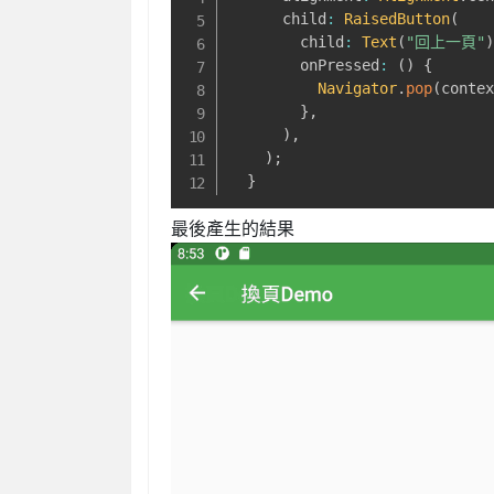
      child
:
RaisedButton
(
        child
:
Text
(
"回上一頁"
        onPressed
:
(
)
{
Navigator
.
pop
(
conte
}
,
)
,
)
;
}
最後產生的結果