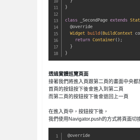
}
}
class
 _SecondPage 
extends
Sta
@override
Widget
build
(
BuildContext
 c
return
Container
(
)
;
}
}
透過實體巡覽頁面
接著我們將進入頁跟第二頁的畫面中央都
首頁的按鈕按下後會進入到第二頁
而第二頁的按鈕按下後會退回上一頁
在進入頁中，按鈕按下後，
我們使用Navigator.push的方式將頁面
@override