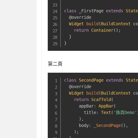
class
 _FirstPage 
extends
Stat
@override
Widget
build
(
BuildContext
 c
return
Container
(
)
;
}
}
第二頁
class
SecondPage
extends
Stat
@override
Widget
build
(
BuildContext
 c
return
Scaffold
(
      appBar
:
AppBar
(
        title
:
Text
(
'換頁Demo'
)
,
      body
:
_SecondPage
(
)
,
)
;