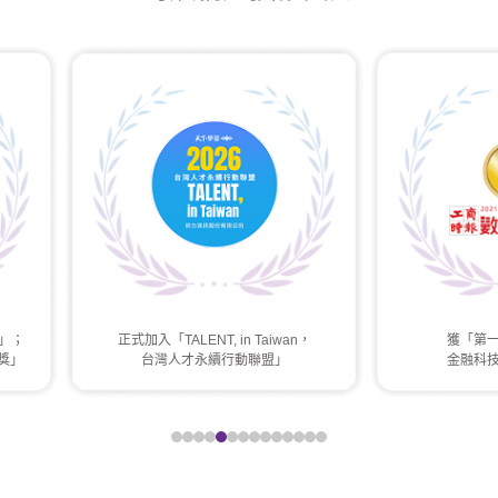
獎」；
正式加入「TALENT, in Taiwan，
獲「第
新獎」
台灣人才永續行動聯盟」
金融科