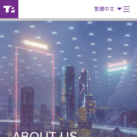
繁體中文
ABOUT US