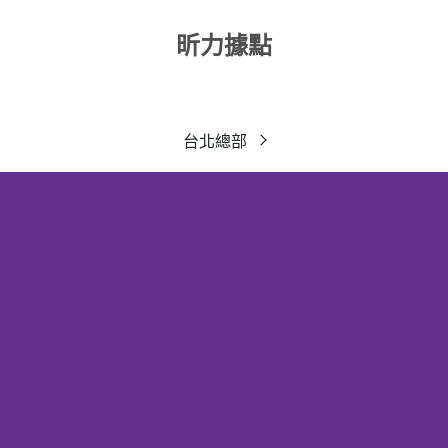
昕力據點
台北總部