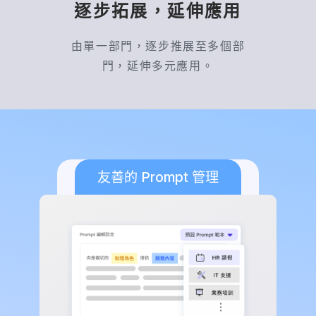
逐步拓展，延伸應用
若遇到需要人工判斷的特殊個案，也可以再轉由
HR 人員處理，讓 AI 負責第一線查詢與資訊整
由單一部門，逐步推展至多個部
理，人資專注在更需要溝通與判斷的工作。
門，延伸多元應用。
MIS 自動化助理可以協助哪些 IT 支援工
作？
MIS 自動化助理可應用於 IT Help Desk、常見問
負責任的 知識庫管理
友善的 Prompt 管理
彈性化的 AI 助理設定
題排除、系統操作指引、權限申請說明、設備使
用教學與新人帳號流程。
當員工遇到 VPN、Email、印表機、內部系統或
帳號相關問題時，可以先透過 AI 取得排除步驟
與操作說明，降低第一線工單量。對 MIS 團隊
來說，AI 助理能協助整理問題、提供標準回覆、
引導員工補齊必要資訊，提升支援效率與問題解