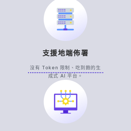
而是能理解員工的自然語言提問，並根據企業內
部知識庫、FAQ、SOP 或指定資料來源提供回
覆。
一般聊天機器人多半適合處理固定流程；對話式
AI 助理則能支援更彈性的內部查詢、資料整理與
任務引導。SysTalk.VIKI 可依不同部門需求設定
助理角色，例如 HR 請假助理、IT 支援助理、業
支援地端佈署
務培訓助理或內部知識查詢助理。
沒有 Token 限制、吃到飽的生
成式 AI 平台。
HR 數位員工可以應用在哪些情境？
HR 數位員工適合處理大量重複、標準化、可查
詢的員工問題，例如請假規則、福利制度、報到
流程、教育訓練、內部規範與常見表單說明。
員工可以直接詢問 AI，快速取得公司政策與流程
指引，減少人資部門反覆回覆相同問題的時間。