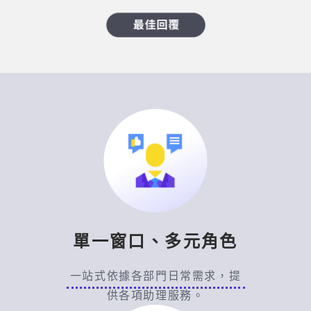
內部知識管理 AI 可以解決什麼問題？
內部知識管理 AI 適合解決企業資料分散、文件
版本不一致、員工找不到正確資訊、資深同仁反
覆回答相同問題等痛點。
SysTalk.VIKI 可結合企業知識庫與 RAG 檢索架
構，讓員工直接用口語提問，由 AI 從指定資料
中檢索相關內容並整理回答。對企業來說，這不
只是文件搜尋工具，而是能協助知識傳承、教育
訓練與跨部門資訊查詢的智慧入口。
單一窗口、多元角色
對話式 AI 助理和一般聊天機器人有什麼
不同？
一站式依據各部門日常需求，提
對話式 AI 助理不只是依照固定選單回答問題，
供各項助理服務。