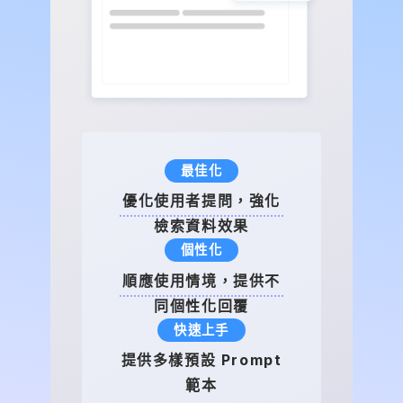
決速度。
企業資料放進 AI 助理會不會有外洩風
險？
追本溯源
企業導入 AI 助理時，資料安全與權限控管是最
標示回答所引用的資料
重要的考量。SysTalk.VIKI 支援地端部署，能協
來源
助企業將查詢、回應與知識檢索流程保留在企業
優化調整
內部環境中，降低敏感資料外流風險。
使用者回饋機制，彈性
同時，透過知識庫管理、系統使用者權限管理、
管理知識庫
資訊護欄與 AI 助理訪問紀錄，企業可以更清楚
多元角色
掌握資料如何被使用、哪些知識庫被啟用，以及
依據提問主題，指定不
AI 回答是否符合內部管理要求。
同角色回覆
企業可以先從哪些部門開始導入 AI 助