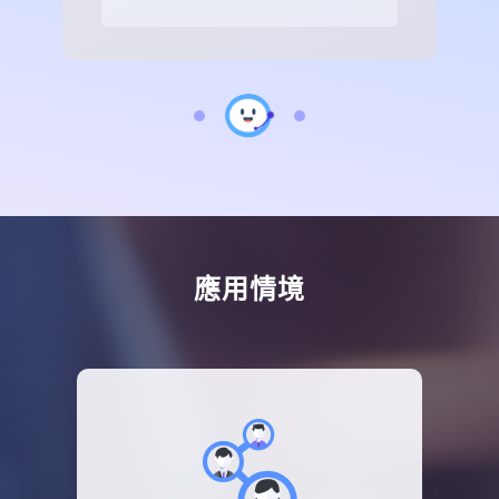
理？
建議從「問題量大、答案標準、資料來源明確」
的部門開始，例如 HR、人資行政、IT Help
Desk、業務支援與新人教育訓練。
這些場景通常有大量重複問題，也比較容易透過
既有 FAQ、SOP、產品文件或教育訓練資料建
立知識庫。企業可以先從單一部門或單一情境導
應用情境
入，再逐步擴展到多部門應用，讓 AI 助理從內
部知識查詢工具，逐步發展成跨部門的智慧工作
入口。
導入 SysTalk.VIKI 前需要準備什麼？
企業可以先盤點高頻問題、現有文件、FAQ、
SOP、內部知識庫與各部門常見支援流程，再依