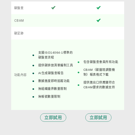
碳盤查
CBAM
碳足跡
支援ISO14064-1標準的
碳盤查流程
包含碳盤查會員所有功能
提供碳排放清單編制工具
CBAM（碳邊境調整機
AI生成碳盤查報告
功能內容
制）報表格式下載
數據進度即時追蹤功能
提供進出口供應鏈符合
CBAM要求的數據支持
無組織邊界數量限制
無帳號數量限制
立即試用
立即試用