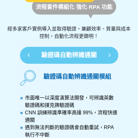
經多家客戶實例導入並取得驗證，兼顧效率、質量與成本
控制，自動化流程更聰明！
驗證碼自動辨識通關
驗證碼自動辨識通關模組
閒置
市面唯一以深度演算法開發，可辨識英數
可
驗證碼和撲克牌驗證碼
可
取流
CNN 訓練辨識準確率高達 99%，流程快速
準
通關
電
遇到無法判斷的驗證碼會自動重試，RPA
件
執行不中斷