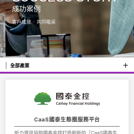
成功案例
客戶成就 ⬝ 共同喝采
全部產業
CaaS國泰生態圈服務平台
昕力資訊協助國泰金控打造創新的『CaaS國泰生