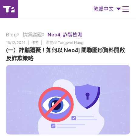
繁體中文
Blog
精選議題
Neo4j 詐騙檢測
|
|
16/12/2021
作者
洪堂瑋 Tangwei Hung
(一）詐騙猖獗！如何以 Neo4j 關聯圖形資料開啟
反詐欺策略