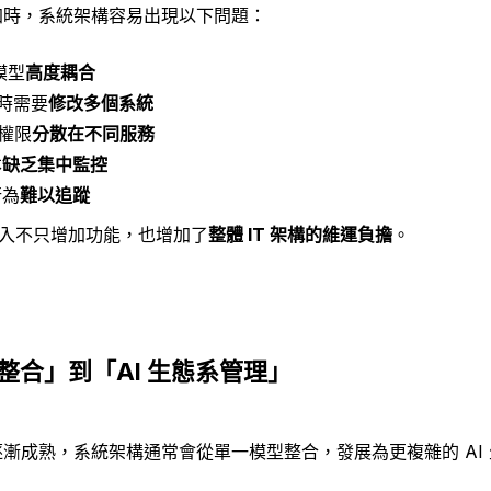
增加時，系統架構容易出現以下問題：
模型
高度耦合
時需要
修改多個系統
取權限
分散在不同服務
本
缺乏集中監控
行為
難以追蹤
導入不只增加功能，也增加了
整體 IT 架構的維運負擔
。
整合」到「AI 生態系管理」
用逐漸成熟，系統架構通常會從單一模型整合，發展為更複雜的 AI