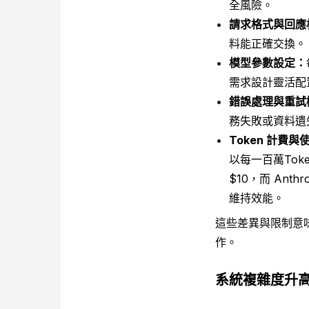
全風險。
請求格式與回應
料能正確交換。
模型參數設定：
需求設計靈活配
錯誤處理與重試
務失敗或資料遺
Token 計費
以每一百萬Token
$10，而 Ant
維持效能。
這些差異與限制意
作。
系統複雜度升