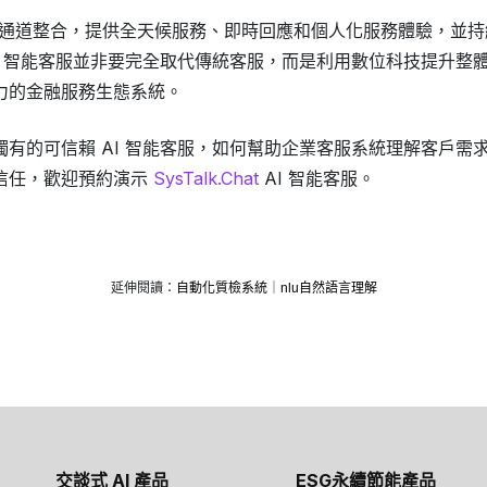
過全通道整合，提供全天候服務、即時回應和個人化服務體驗，並
AI 智能客服並非要完全取代傳統客服，而是利用數位科技提升整
力的金融服務生態系統。
獨有的可信賴 AI 智能客服，如何幫助企業客服系統理解客戶需
信任，歡迎預約演示
SysTalk.Chat
AI 智能客服。
延伸閱讀：
自動化質檢系統
｜
nlu自然語言理解
交談式 AI 產品
ESG永續節能產品