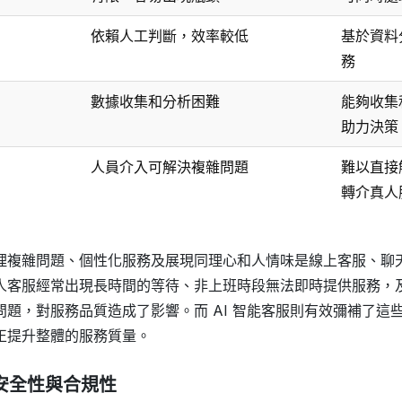
依賴人工判斷，效率較低
基於資料
務
數據收集和分析困難
能夠收集
助力決策
人員介入可解決複雜問題
難以直接
轉介真人
理複雜問題、個性化服務及展現同理心和人情味是線上客服、聊
人客服經常出現長時間的等待、非上班時段無法即時提供服務，
問題，對服務品質造成了影響。而 AI 智能客服則有效彌補了這
正提升整體的服務質量。
的安全性與合規性