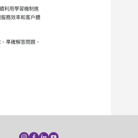
持續利用學習機制進
體服務效率和客戶體
求、準確解答問題、