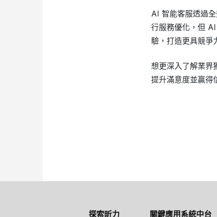
AI 智能客服透
行服務優化，但 
驗，打造更具競爭
想更深入了解業界
提升滿意度並贏得
探索昕力
關鍵應用系統中台