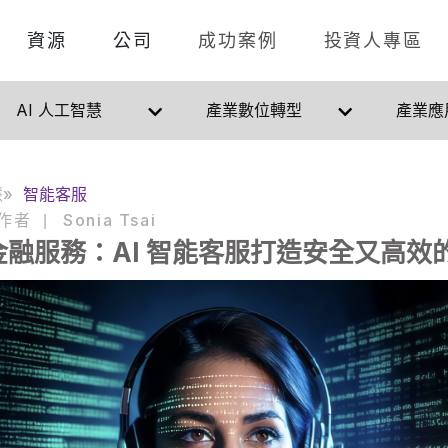
資源
公司
成功案例
投資人專區
AI 人工智慧
產業數位轉型
產業應
慧
智能客服
作者
Sonia Tsai
|
上金融服務：AI 智能客服打造安全又高