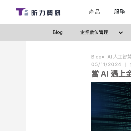
產品
服務
Blog
企業數位管理
Blog
AI 人工智
05/11/2024
|
當 AI 遇