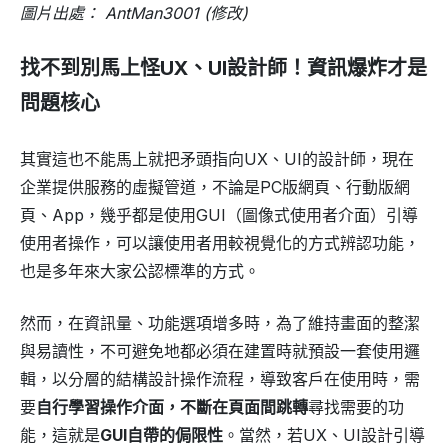
圖片出處： AntMan3001 (修改)
找不到別馬上怪UX、UI設計師！資訊爆炸才是
問題核心
其實這也不能馬上就把矛頭指向UX、UI的設計師，現在
企業提供服務的虛擬管道，不論是PC版網頁、行動版網
頁、App，幾乎都是使用GUI（圖像式使用者介面）引導
使用者操作，可以讓使用者用較視覺化的方式辨認功能，
也是多年來大家公認標準的方式。
然而，在資訊量、功能選項增多時，為了維持畫面的整潔
與易讀性，不可避免地都必須在建置時就預設一套使用邏
輯，以分層的結構設計操作流程，導致客戶在使用時，需
要
自行學習操作介面，不斷在頁面間跳轉
尋找需要的功
能，這就是
GUI自帶的侷限性
。當然，若UX、UI設計引導