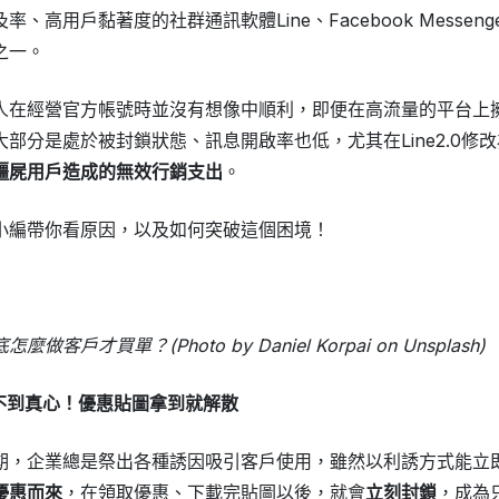
、高用戶黏著度的社群通訊軟體Line、Facebook Messen
之一。
人在經營官方帳號時並沒有想像中順利，即便在高流量的平台上
部分是處於被封鎖狀態、訊息開啟率也低，尤其在Line2.0修
殭屍用戶造成的無效行銷支出
。
小編帶你看原因，以及如何突破這個困境！
客戶才買單？(Photo by Daniel Korpai on Unsplash)
換不到真心！優惠貼圖拿到就解散
期，企業總是祭出各種誘因吸引客戶使用，雖然以利誘方式能立
優惠而來
，在領取優惠、下載完貼圖以後，就會
立刻封鎖
，成為