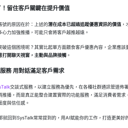
了！留住客戶關鍵在提升價值
帳號的原因在於：上述的
潛在成本已超過追蹤優惠資訊的價值
，
多心力加強推播，可能只會將客戶越推越遠。
突破這個困境呢？其實比起單方面餵食客戶優惠內容，企業應該
意打開聊天視窗，主動與品牌接觸
。
談式服務 用對話滿足客戶需求
sTalk
交談式服務，以建立服務為優先，在各種社群通訊管道佈署Ch
銷推播，而是真正能整合建置實際的功能服務，滿足消費者需求
著度與信任感。
那就回到SysTalk常常提到的，用AI賦能你的工作，打造更美