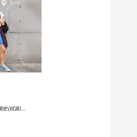
淚史
(
拭淚
)…