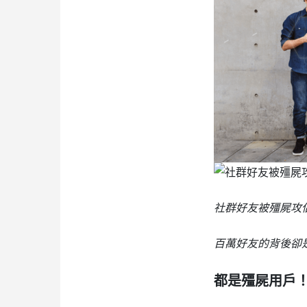
社群好友被殭屍攻佔
百萬好友的背後卻
都是殭屍用戶