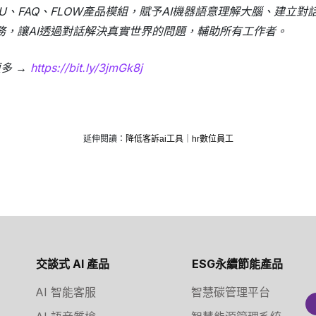
LU、FAQ、FLOW產品模組，賦予AI機器語意理解大腦、建立
務，讓AI透過對話解決真實世界的問題，輔助所有工作者。
更多 →
https://bit.ly/3jmGk8j
延伸閱讀：
降低客訴ai工具
｜
hr數位員工
交談式 AI 產品
ESG永續節能產品
AI 智能客服
智慧碳管理平台