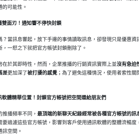
通的可能性。
推播雙面刃！通知響不停快封鎖
嗎？當訊息響起，放下手邊的事情讀取訊息，卻發現只是優惠資
斷，一怒之下就把官方帳號封鎖刪除了。
勢在於其即時性，然而，企業推播的行銷資訊實際上並
沒有急迫
落差
更加深了
被打擾的感覺
；為了避免這種情況，使用者索性關
通訊軟體精華位置！封鎖官方帳號把空間還給朋友們
的推播頻率不同，
最頂端的新聊天紀錄經常被各種官方帳號的訊
需要過濾這些官方帳號，影響到客戶使用通訊軟體的整體流暢度
通訊空間。