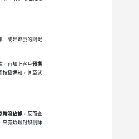
訊，或是遊戲的關鍵
性
，再加上客戶
預期
閉推播通知，甚至就
息輪流佔據
，反而查
，只有透過封鎖刪除