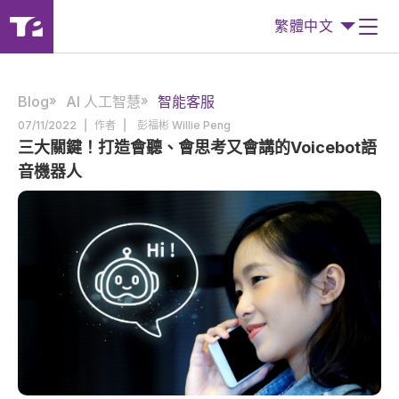
繁體中文
Blog
AI 人工智慧
智能客服
|
|
07/11/2022
作者
彭福彬 Willie Peng
三大關鍵！打造會聽、會思考又會講的Voicebot語
音機器人