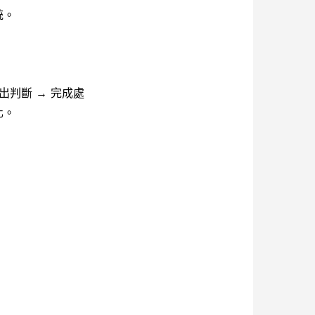
統。
做出判斷 → 完成處
化。