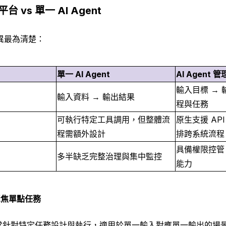
平台 vs 單一 AI Agent
異最為清楚：
單一 AI Agent
AI Agent 
輸入目標 →
輸入資料 → 輸出結果
程與任務
可執行特定工具調用，但整體流
原生支援 AP
程需額外設計
排跨系統流程
具備權限控管
多半缺乏完整治理與集中監控
能力
：聚焦單點任務
nt 通常針對特定任務設計與執行，適用於單一輸入對應單一輸出的