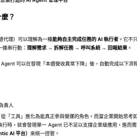
是什麼？
工智慧代理）可以理解為一種
能夠自主完成任務的 AI 執行者
。它不
一連串行動：
理解需求 → 拆解任務 → 呼叫系統 → 回報結果
。
I Agent 可以在發現「本週營收異常下降」後，自動完成以下流
負責人
I 從「工具」進化為能真正參與營運的角色。而當企業開始思考如何讓 
行時，就會發現單一 Agent 已不足以支撐企業級應用，進而
ic AI 平台）
來統一控管。