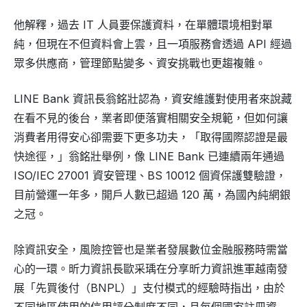
他解釋，過去 IT 人員要保護資料，在單體環境相對單
純，但現在不但資料會上雲，且一項服務會透過 API 經過
眾多供應商，管理節點變多、資安挑戰也更趨複雜。
LINE Bank 資訊長翁銘壯認為，資安維護對使用者來說藏
在看不見的後台，業者即便落實相關安全規範，但如何讓
消費者用得安心卻需要下更多功夫，「取得國際認證是最
快途徑，」翁銘壯舉例，像 LINE Bank 已連續兩年通過
ISO/IEC 27001 資安管理、BS 10012 個資保護雙驗證，
目前營運一年多，開戶人數已超過 120 萬，為國內純網銀
之冠。
除資訊安全，風險控管也是業者發展數位金融服務時需當
心的一環。昕力資訊長歐采瑀在分享昕力資訊進軍越南發
展「先買後付（BNPL）」支付模式的經驗時指出，由於
不同地區使用的信用評分制度不同，且每個國家註冊資