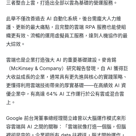
三者整合上雲，打造出全部以雲為基礎的營運服務。
此舉不僅改善過去 AI 自動化系統，後台需龐大人力維
護、更新的最大痛點，且完整的雲端 RPA 服務也能使組
織更有效、流暢的運用虛擬員工服務，達到人機協作的最
大綜效。
雲端也是企業打造強大 AI 的重要基礎建設。麥肯錫
（McKinsey & Company）研究報告發現，自 AI 獲得巨
大收益成長的企業，通常具有更先進與核心的實踐策略、
更懂得利用雲端技術帶來的厚實基礎——在高績效 AI 資
優企業中，有高達 64% AI 工作運行於公有雲或混合雲
上。
Google 前台灣董事總經理簡立峰曾以大腦運作模式來形
容雲端與 AI 之間的關聯：「雲端就像打造一個腦，但腦
裡卻是空的。企業把所有 data 往裡送，腦才開始運作，