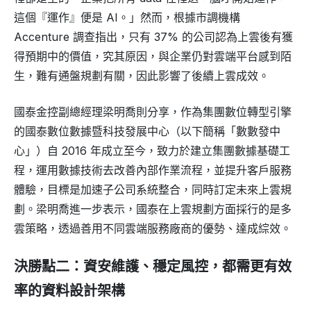
這個『運作』便是 AI。」然而，根據市調機構
Accenture 調查指出，只有 37% 的公司認為上雲後有獲
得預期中的價值，究其原因，與企業仍對雲端平台感到陌
生，難有通盤規劃有關，因此影響了後續上雲成效。
國泰金控副總經理梁明喬則分享，作為集團數位轉型引擎
的國泰數位數據暨科技發展中心（以下簡稱「數數發中
心」）自 2016 年成立至今，致力於建立集團數據基礎工
程，運用數據技術去改善內部作業流程，並提升客戶服務
體驗，目標是加速子公司系統整合，同時訂定未來上雲規
劃。梁明喬進一步表示，國泰在上雲規劃方面採行的是多
雲策略，透過善用不同雲端服務廠商的優勢、達成綜效。
決勝點二：資安維護、穩定風控，都需更有效
率的資料設計架構